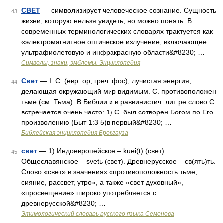
СВЕТ
— символизирует человеческое сознание. Сущность
43
жизни, которую нельзя увидеть, но можно понять. В
современных терминологических словарях трактуется как
«электромагнитное оптическое излучение, включающее
ультрафиолетовую и инфракрасную области&#8230; …
Символы, знаки, эмблемы. Энциклопедия
Свет
— I. С. (евр. ор; греч. фос), лучистая энергия,
44
делающая окружающий мир видимым. С. противоположен
тьме (см. Тьма). В Библии и в раввинистич. лит ре слово С.
встречается очень часто: 1) C. был сотворен Богом по Его
произволению (Быт 1:3 5)в первый&#8230; …
Библейская энциклопедия Брокгауза
свет
— 1) Индоевропейское – kuei(t) (свет).
45
Общеславянское – svetь (свет). Древнерусское – св(ять)ть.
Слово «свет» в значениях «противоположность тьме,
сияние, рассвет, утро», а также «свет духовный»,
«просвещение» широко употребляется с
древнерусской&#8230; …
Этимологический словарь русского языка Семенова