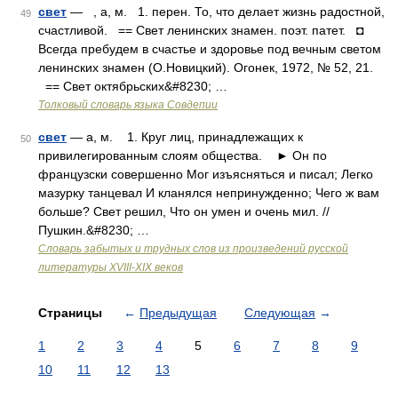
свет
— , а, м. 1. перен. То, что делает жизнь радостной,
49
счастливой. == Свет ленинских знамен. поэт. патет. ◘
Всегда пребудем в счастье и здоровье под вечным светом
ленинских знамен (О.Новицкий). Огонек, 1972, № 52, 21.
== Свет октябрьских&#8230; …
Толковый словарь языка Совдепии
свет
— а, м. 1. Круг лиц, принадлежащих к
50
привилегированным слоям общества. ► Он по
французски совершенно Мог изъясняться и писал; Легко
мазурку танцевал И кланялся непринужденно; Чего ж вам
больше? Свет решил, Что он умен и очень мил. //
Пушкин.&#8230; …
Словарь забытых и трудных слов из произведений русской
литературы ХVIII-ХIХ веков
Страницы
←
Предыдущая
Следующая
→
1
2
3
4
5
6
7
8
9
10
11
12
13