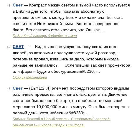
Свет
— Контраст между светом и тьмой часто используется
46
в Библии для того, чтобы показать абсолютную
противоположность между Богом и силами зла. Бог есть
свет, и нет в Нем никакой тьмы . Бог есть совершенное
благо. Его святость столь велика, что Он, как …
Подробный словарь библейских имен
СВЕТ
— Видеть во сне узкую полоску света из под
47
дверей, за которыми подслушиваете чужой разговор, –
потерпите провал, взявшись за дело, которым никогда
раньше не занимались. Ослепивший вас свет прожектора
или фары – будете обескуражены&#8230; …
Сонник Мельникова
Свет
— (Быт.1:2 ,4) элемент, посредством которого видимы
48
различные предметы, величина оных, цвет и т.п. Движение
света необыкновенно быстро; он пробегает по меньшей
мере около 10,000,000 миль в минуту. Свет был сотворен в
первый день, хотя небесные&#8230; …
Библия. Ветхий и Новый заветы. Синодальный перевод.
Библейская энциклопедия арх. Никифора.